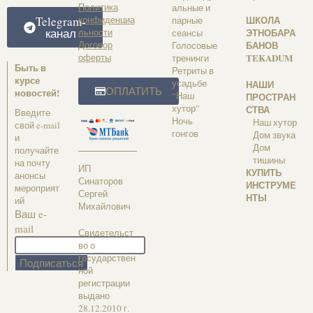
Политика
альные и
Telegram-
конфиденциа
ШКОЛА
парные
канал
льности
ЭТНОБАРА
сеансы
Договор
БАНОВ
Голосовые
оферты
TEKADUM
тренинги
Быть в
Ретриты в
курсе
усадьбе
НАШИ
ОПЛАТИТЬ
новостей!
“Наш
ПРОСТРАН
хутор”
СТВА
Введите
Ночь
Наш хутор
свой e-mail
гонгов
Дом звука
и
Дом
получайте
тишины
на почту
ИП
КУПИТЬ
анонсы
Синаторов
ИНСТРУМЕ
мероприят
Сергей
НТЫ
ий
Михайлович
Ваш e-
mail
Свидетельст
во о
государствен
ной
регистрации
выдано
28.12.2010 г.