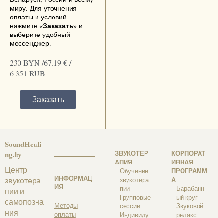
миру. Для уточнения
оплаты и условий
Заказать
нажмите «
» и
выберите удобный
мессенджер.
230 BYN /
67.19 € /
6 351 RUB
Заказать
SoundHeali
ЗВУКОТЕР
КОРПОРАТ
ng.by
АПИЯ
ИВНАЯ
Центр
ПРОГРАММ
Обучение
ИНФОРМАЦ
А
звукотера
звукотера
ИЯ
пии
Барабанн
пии и
Групповые
ый круг
самопозна
Методы
сессии
Звуковой
ния
оплаты
Индивиду
релакс