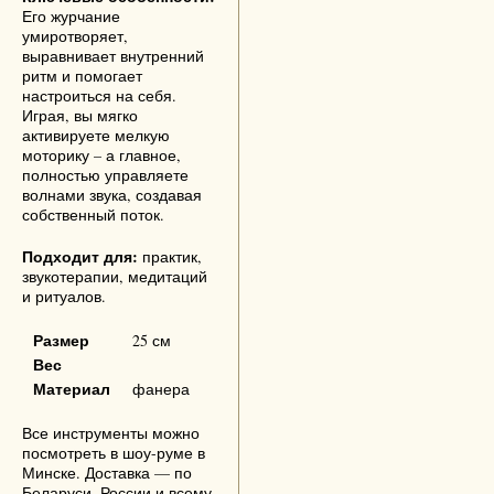
Его журчание
умиротворяет,
выравнивает внутренний
ритм и помогает
настроиться на себя.
Играя, вы мягко
активируете мелкую
моторику – а главное,
полностью управляете
волнами звука, создавая
собственный поток.
Подходит для:
практик,
звукотерапии, медитаций
и ритуалов.
Размер
25 см
Вес
Материал
фанера
Все инструменты можно
посмотреть в шоу-руме в
Минске. Доставка — по
Беларуси, России и всему