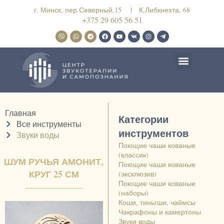
г. Минск, пер.Северный,15 | К.Либкнехта, 68
+375 29 605 56 51
Наши пространства
Купить инструменты
Главная
Категории
Все инструменты
инструментов
Звуки воды
Поющие чаши кованые
(классик)
ШУМ РУЧЬЯ АМОНИТ,
Поющие чаши кованые
КРУГ 25 СМ
(эксклюзив)
Поющие чаши кованые
(наборы)
Коши, тиньгши, чаймсы
Чакрафоны и камертоны
Звуки воды