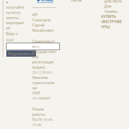
гонгов
Дом звука
и
Дом
получайте
тишины
на почту
ИП
КУПИТЬ
анонсы
Синаторов
ИНСТРУМЕ
мероприят
Сергей
НТЫ
ий
Михайлович
Ваш e-
mail
Свидетельст
во о
государствен
ной
регистрации
выдано
28.12.2010 г.
Минским
горисполком
ом
УНП
191368889
Режим
работы:
Пн-Пт 10:00-
19:00