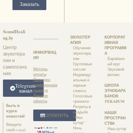
Заказать
SoundHeali
ЗВУКОТЕР
КОРПОРАТ
ng.by
АПИЯ
ИВНАЯ
Центр
ПРОГРАММ
Обучение
ИНФОРМАЦ
А
звукотера
звукотера
ИЯ
пии
Барабанн
пии и
Групповые
ый круг
самопозна
Методы
сессии
Звуковой
ния
оплаты
Индивиду
релакс
Политика
альные и
Telegram-
конфиденциа
ШКОЛА
парные
канал
льности
ЭТНОБАРА
сеансы
Договор
БАНОВ
Голосовые
оферты
TEKADUM
тренинги
Быть в
Ретриты в
курсе
усадьбе
НАШИ
ОПЛАТИТЬ
новостей!
“Наш
ПРОСТРАН
хутор”
СТВА
Введите
Ночь
Наш хутор
свой e-mail