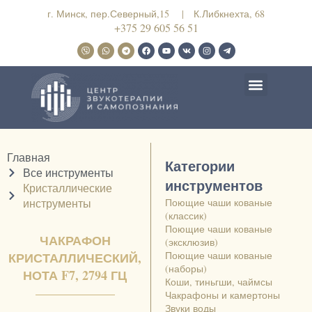
г. Минск, пер.Северный,15 | К.Либкнехта, 68
+375 29 605 56 51
Наши пространства
Купить инструменты
Главная
Категории
Все инструменты
инструментов
Кристаллические
инструменты
Поющие чаши кованые
(классик)
Поющие чаши кованые
ЧАКРАФОН
(эксклюзив)
КРИСТАЛЛИЧЕСКИЙ,
Поющие чаши кованые
(наборы)
НОТА F7, 2794 ГЦ
Коши, тиньгши, чаймсы
Чакрафоны и камертоны
Звуки воды