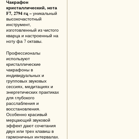
Чакрафон
кристаллический, нота
F7, 2794 гц –
уникальный
высокочастотный
инструмент,
изготовленный из чистого
кварца и настроенный на
ноту фа 7 октавы.
Профессионалы
используют
кристаллические
чакрафоны в
индивидуальных и
групповых звуковых
сессиях, медитациях и
энергетических практиках
для глубокого
расслабления и
восстановления.
Особенно красивый
мерцающий звуковой
эффект дают сочетания
двух или трех клавиш в
гармоничных интервалах.